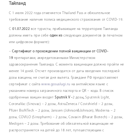
Тайланд
С 1 июля 2022 года отменяется Thailand Pass и обязательное
требование наличия полиса медицинского страхования от COVID-19.
С
01.07.2022
все туристы, прибывающие на территорию Таиланда
должны иметь при себе
один из
следующих документов (в печатном
или цифровом формате):
–
Сертификат о прохождении
полной
вакцинации от COVID-
19
препаратами, аккредитованными Министерством
здравоохранения Таиланда. С момента вакцинации должно пройти не
менее 14 дней. Отсчет производится от даты введения последней
дозы вакцины, не считая дня вылета. Граждане РФ предоставляют
сертификат с сайта
www.gosuslugi.ru
на английском языке с
указанием номера заграничного паспорта и QR – кода. В список
одобренных вакцин входят
Sputnik
V -
2 дозы
,
Sputnnik Light,
CoronaVac (Sinovac) – 2 дозы, AstraZeneca / Covishield – 2 дозы,
Pfizer BioNTech – 2 дозы, Janssen (Johnson&Johnson), Moderna – 2
дозы, COVILO (Sinopharm) – 2 дозы, Covaxin (Bharat Biotech) – 2 дозы,
Medigen – 2 дозы. Требование об обязательной вакцинации не
распространяется на детей до 18 лет, путешествующим с