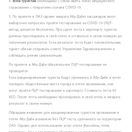
4.
Всем туристам
необходимо с собой иметь полис медицинского
страхования с покрытием случаев COVID-19.
5. По прилете в ОАЭ (кроме эмирата Абу-Даби) пассажиров могут
выборочно попросить пройти тестирование на COVID-19 (ПЦР-
метод, делается бесплатно). При сдаче теста в аэропорту туристы
должны проследовать в свой отель и оставаться в своих номерах до
получения результатов. Если результат теста будет положительным,
турист обязан следовать совету Управления Здравоохранения и
соблюдать режим самоизоляции.
По прилете в Абу-Даби обязательное ПЦР-тестирование не
проводится.
Если вакцинированные туристы будут проживать в Абу-Даби и хотят
посещать общественные места города и отеля проживания, они
могут пройти ПЦР-тестирование в аэропорту. Стоимость теста 40
AED. После теста необходимо проследовать в свой отель и ожидать
результат в своем номере.
Обращаем внимание: для вакцинированных туристов проживание в
отеле Абу-Даби возможно без ПЦР-теста, сделанного на территории
ОАЭ. Однако, для использования услуг отеля (бассейны, пляж,