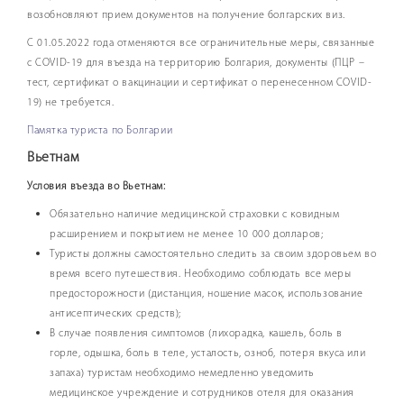
возобновляют прием документов на получение болгарских виз.
С 01.05.2022 года отменяются все ограничительные меры, связанные
с COVID-19 для въезда на территорию Болгария, документы (ПЦР –
тест, сертификат о вакцинации и сертификат о перенесенном COVID-
19) не требуется.
Памятка туриста по Болгарии
Вьетнам
Условия въезда во Вьетнам:
Обязательно наличие медицинской страховки с ковидным
расширением и покрытием не менее 10 000 долларов;
Туристы должны самостоятельно следить за своим здоровьем во
время всего путешествия. Необходимо соблюдать все меры
предосторожности (дистанция, ношение масок, использование
антисептических средств);
В случае появления симптомов (лихорадка, кашель, боль в
горле, одышка, боль в теле, усталость, озноб, потеря вкуса или
запаха) туристам необходимо немедленно уведомить
медицинское учреждение и сотрудников отеля для оказания