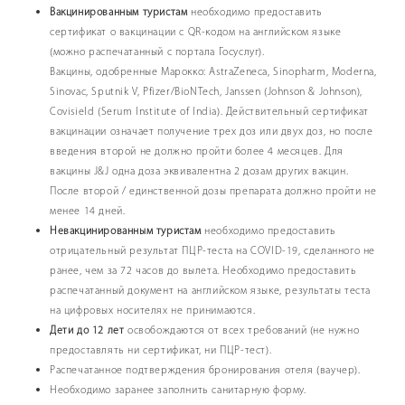
Вакцинированным туристам
необходимо предоставить
сертификат о вакцинации с QR-кодом на английском языке
(можно распечатанный с портала Госуслуг).
Вакцины, одобренные Марокко: AstraZeneca, Sinopharm, Moderna,
Sinovac, Sputnik V, Pfizer/BioNTech, Janssen (Johnson & Johnson),
Covisield (Serum Institute of India). Действительный сертификат
вакцинации означает получение трех доз или двух доз, но после
введения второй не должно пройти более 4 месяцев. Для
вакцины J&J одна доза эквивалентна 2 дозам других вакцин.
После второй / единственной дозы препарата должно пройти не
менее 14 дней.
Невакцинированным туристам
необходимо предоставить
отрицательный результат ПЦР-теста на COVID-19, сделанного не
ранее, чем за 72 часов до вылета. Необходимо предоставить
распечатанный документ на английском языке, результаты теста
на цифровых носителях не принимаются.
Дети до 12 лет
освобождаются от всех требований (не нужно
предоставлять ни сертификат, ни ПЦР-тест).
Распечатанное подтверждения бронирования отеля (ваучер).
Необходимо заранее заполнить санитарную форму.