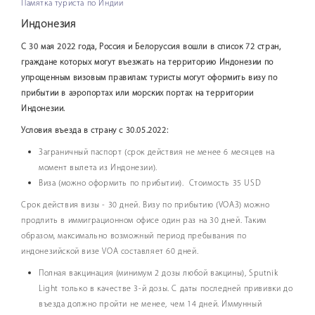
Памятка туриста по Индии
Индонезия
С 30 мая 2022 года, Россия и Белоруссия вошли в список 72 стран,
граждане которых могут въезжать на территорию Индонезии по
упрощенным визовым правилам: туристы могут оформить визу по
прибытии в аэропортах или морских портах на территории
Индонезии.
Условия въезда в страну с 30.05.2022:
Заграничный паспорт (срок действия не менее 6 месяцев на
момент вылета из Индонезии).
Виза (можно оформить по прибытии). Стоимость 35 USD
Срок действия визы - 30 дней. Визу по прибытию (VOAЗ) можно
продлить в иммиграционном офисе один раз на 30 дней. Таким
образом, максимально возможный период пребывания по
индонезийской визе VOA составляет 60 дней.
Полная вакцинация (минимум 2 дозы любой вакцины), Sputnik
Light только в качестве 3-й дозы. С даты последней прививки до
въезда должно пройти не менее, чем 14 дней. Иммунный