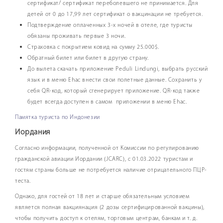
сертификат/ сертификат переболевшего не принимается. Для
детей от 0 до 17,99 лет сертификат о вакцинации не требуется.
Подтверждение оплаченных 3-х ночей в отеле, где туристы
обязаны проживать первые 3 ночи.
Страховка с покрытием ковид на сумму 25.000$.
Обратный билет или билет в другую страну.
До вылета cкачать приложение Peduli Lindungi, выбрать русский
язык и в меню Ehac внести свои полетные данные. Сохранить у
себя QR-код, который сгенерирует приложение. QR-код также
будет всегда доступен в самом приложении в меню Ehac.
Памятка туриста по Индонезии
Иордания
Согласно информации, полученной от Комиссии по регулированию
гражданской авиации Иордании (JCARC), с 01.03.2022 туристам и
гостям страны больше не потребуется наличие отрицательного ПЦР-
теста.
Однако, для гостей от 18 лет и старше обязательным условием
является полная вакциянация (2 дозы сертифицированной вакцины),
чтобы получить доступ к отелям, торговым центрам, банкам и т. д.