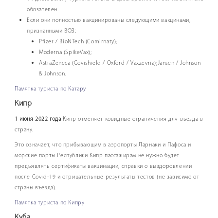
обязателен.
Если они полностью вакцинированы следующими вакцинами,
признанными ВОЗ:
Pfizer / BioNTech (Comirnaty);
Moderna (SpikeVax);
AstraZeneca (Covishield / Oxford / Vaxzevria​);
Jansen / Johnson
& Johnson.
Памятка туриста по Катару
Кипр
1 июня 2022 года
Кипр отменяет ковидные ограничения для въезда в
страну.
Это означает, что прибывающим в аэропорты Ларнаки и Пафоса и
морские порты Республики Кипр пассажирам не нужно будет
предъявлять сертификаты вакцинации, справки о выздоровлении
после Covid-19 и отрицательные результаты тестов (не зависимо от
страны въезда).
Памятка туриста по Кипру
Куба