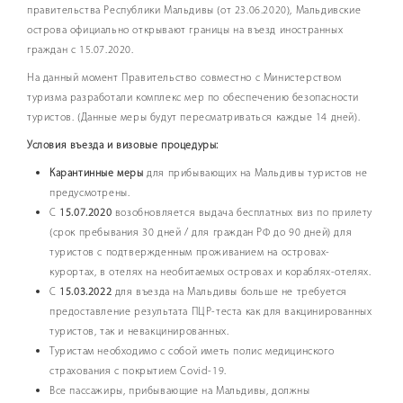
правительства Республики Мальдивы (от 23.06.2020), Мальдивские
острова официально открывают границы на въезд иностранных
граждан с 15.07.2020.
На данный момент Правительство совместно с Министерством
туризма разработали комплекс мер по обеспечению безопасности
туристов. (Данные меры будут пересматриваться каждые 14 дней).
Условия въезда и визовые процедуры:
Карантинные меры
для прибывающих на Мальдивы туристов не
предусмотрены.
С
15.07.2020
возобновляется выдача бесплатных виз по прилету
(срок пребывания 30 дней / для граждан РФ до 90 дней) для
туристов с подтвержденным проживанием на островах-
курортах, в отелях на необитаемых островах и кораблях-отелях.
С
15.03.2022
для въезда на Мальдивы больше не требуется
предоставление результата ПЦР-теста как для вакцинированных
туристов, так и невакцинированных.
Туристам необходимо с собой иметь полис медицинского
страхования с покрытием Covid-19.
Все пассажиры, прибывающие на Мальдивы, должны