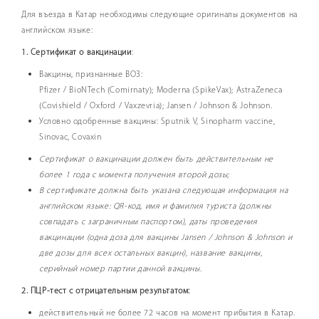
Для въезда в Катар необходимы следующие оригиналы документов на
английском языке:
1. Сертификат о вакцинации
:
Вакцины, признанные ВОЗ:
Pfizer / BioNTech (Comirnaty); Moderna (SpikeVax); AstraZeneca
(Covishield / Oxford / Vaxzevria); Jansen / Johnson & Johnson.
Условно одобренные вакцины: Sputnik V, Sinopharm vaccine,
Sinovac, ​Covaxin
Сертификат о вакцинации должен быть действительным не
более 1 года с момента получения второй дозы;
В сертификате должна быть указана следующая информация на
английском языке: QR-код, имя и фамилия туриста (должны
совпадать с заграничным паспортом), даты проведения
вакцинации (одна доза для вакцины Jansen / Johnson & Johnson и
две дозы для всех остальных вакцин), название вакцины,
серийный номер партии данной вакцины.
2. ПЦР-тест с отрицательным результатом:
действительный не более 72 часов на момент прибытия в Катар.