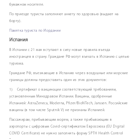
бумажном носителе.
По приезде туристы заполняют анкету по здоровью (выдают на
борту).
Памятка туриста по Иордании
Испания
В Испании с 21 мая вступают в силу новые правила въезда
иностранцев в страну. Граждане РФ могут въехать в Испанию с целью
туризма.
Граждане РФ, въезжающие в Испанию через воздушные или морские
границы должны предоставить один из этих документов:
1) Сертификат о вакцинации соответствующий требованиям,
установленным Минздравом Испании. Вакцины, одобренные
Испанией: AstraZeneca, Moderna, Pfizer/BioNTech, Janssen. Российские
вакцины (в том числе Sputnik V) не признаны Испанией.
Пассажирам, прибывающим морем, а также прибывающим в
аэропорты с цифровым Covid-сертификатом Евросоюза (EU Digital
COVID Certificate) не нужно заполнять форму SPTH Health Control