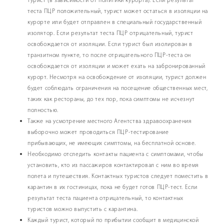
турист (в зависимости от политики курорта). Если результат
теста ПЦР положительный, турист может остаться в изоляции на
курорте или будет отправлен в специальный государственный
изолятор. Если результат теста ПЦР отрицательный, турист
освобождается от изоляции. Если турист был изолирован в
транзитном пункте, то после отрицательного ПЦР-теста он
освобождается от изоляции и может ехать на забронированный
курорт. Несмотря на освобождение от изоляции, турист должен
будет соблюдать ограничения на посещение общественных мест,
таких как рестораны, до тех пор, пока симптомы не исчезнут
полностью.
Также на усмотрение местного Агентства здравоохранения
выборочно может проводиться ПЦР-тестирование
прибывающих, не имеющих симптомы, на бесплатной основе.
Необходимо отследить контакты пациента с симптомами, чтобы
установить, кто из пассажиров контактировал с ним во время
полета и путешествия. Контактных туристов следует поместить в
карантин в их гостиницах, пока не будет готов ПЦР-тест. Если
результат теста пациента отрицательный, то контактных
туристов можно выпустить с карантина.
Каждый турист, который по прибытии сообщит в медицинской