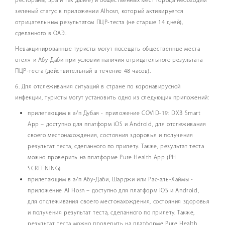
рестораны, Spa и так далее) и общественных мест города необходим
зеленый статус в приложении Alhosn, который активируется
отрицательным результатом ПЦР-теста (не старше 14 дней),
сделанного в ОАЭ.
Невакцинированные туристы могут посещать общественные места
отеля и Абу-Даби при условии наличия отрицательного результата
ПЦР-теста (действительный в течение 48 часов).
6. Для отслеживания ситуаций в стране по коронавирусной
инфекции, туристы могут установить одно из следующих приложений:
прилетающим в а/п Дубая - приложение COVID-19: DXB Smart
App – доступно для платформ iOS и Android, для отслеживания
своего местонахождения, состояния здоровья и получения
результат теста, сделанного по прилету. Также, результат теста
можно проверить на платформе Pure Health App (PH
SCREENING)
прилетающим в а/п Абу-Даби, Шарджи или Рас-аль-Хаймы -
приложение Al Hosn – доступно для платформ iOS и Android,
для отслеживания своего местонахождения, состояния здоровья
и получения результат теста, сделанного по прилету. Также,
результат теста можно проверить на платформе Pure Health