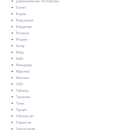
Доминиканская Республика
Египет
Индия
Индонезия
Иордания
Испания
Италия
Катар
Кипр
Куба
Мальдивы
Марокко
Мексика
ОАЭ
Тайланд
Танзания
Тунис
Турция
Узбекистан
Хорватия
Поиск тура
Черногория