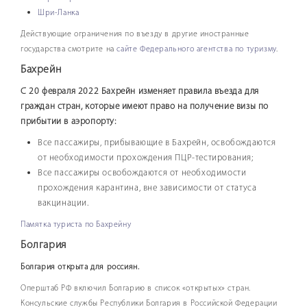
Проживание
Шри-Ланка
Купить авиабилеты
Действующие ограничения по въезду в другие иностранные
государства смотрите на
сайте Федерального агентства по туризму
.
Тур. страхование
Бахрейн
Онлайн оплата
С 20 февраля 2022 Бахрейн изменяет правила въезда для
Туры в кредит
граждан стран, которые имеют право на получение визы по
Морские круизы
прибытии в аэропорту:
Авторские туры
Все пассажиры, прибывающие в Бахрейн, освобождаются
Информация по авиаперелету
от необходимости прохождения ПЦР-тестирования;
Все пассажиры освобождаются от необходимости
Страны и отели
прохождения карантина, вне зависимости от статуса
Личный кабинет туриста
вакцинации.
Дополнительные услуги
Памятка туриста по Бахрейну
FAQ по покупке тура онлайн
Болгария
Болгария открыта для россиян.
Оперштаб РФ включил Болгарию в список «открытых» стран.
Консульские службы Республики Болгария в Российской Федерации