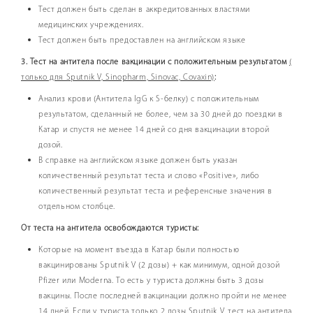
Тест должен быть сделан в аккредитованных властями
медицинских учреждениях.
Тест должен быть предоставлен на английском языке
3. Тест на антитела после вакцинации с положительным результатом
(
только для Sputnik V, Sinopharm, Sinovac, ​Covaxin)
:
Анализ крови (Антитела IgG к S-белку) с положительным
результатом, сделанный не более, чем за 30 дней до поездки в
Катар и спустя не менее 14 дней со дня вакцинации второй
дозой.
В справке на английском языке должен быть указан
количественный результат теста и слово «Positive», либо
количественный результат теста и референсные значения в
отдельном столбце.
От теста на антитела освобождаются туристы:
Которые на момент въезда в Катар были полностью
вакцинированы Sputnik V (2 дозы) + как минимум, одной дозой
Pfizer или Moderna. То есть у туриста должны быть 3 дозы
вакцины. После последней вакцинации должно пройти не менее
14 дней. Если у туриста только 2 дозы Sputnik V, тест на антитела