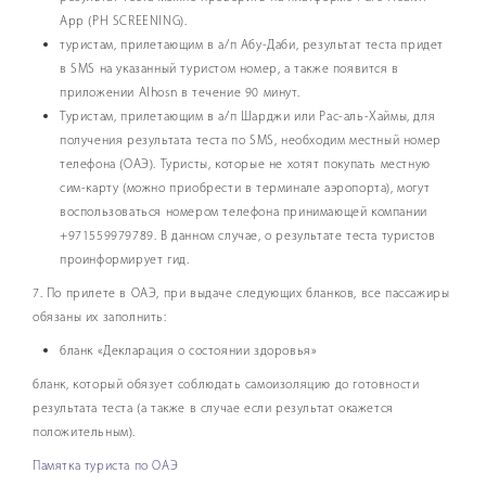
App (PH SCREENING).
туристам, прилетающим в а/п Абу-Даби, результат теста придет
в SMS на указанный туристом номер, а также появится в
приложении Alhosn в течение 90 минут.
Туристам, прилетающим в а/п Шарджи или Рас-аль-Хаймы, для
получения результата теста по SMS, необходим местный номер
телефона (ОАЭ). Туристы, которые не хотят покупать местную
сим-карту (можно приобрести в терминале аэропорта), могут
воспользоваться номером телефона принимающей компании
+971559979789. В данном случае, о результате теста туристов
проинформирует гид.
7. По прилете в ОАЭ, при выдаче следующих бланков, все пассажиры
обязаны их заполнить:
бланк «Декларация о состоянии здоровья»
бланк, который обязует соблюдать самоизоляцию до готовности
результата теста (а также в случае если результат окажется
положительным).
Памятка туриста по ОАЭ