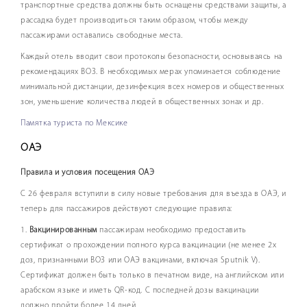
транспортные средства должны быть оснащены средствами защиты, а
рассадка будет производиться таким образом, чтобы между
пассажирами оставались свободные места.
Каждый отель вводит свои протоколы безопасности, основываясь на
рекомендациях ВОЗ. В необходимых мерах упоминается соблюдение
минимальной дистанции, дезинфекция всех номеров и общественных
зон, уменьшение количества людей в общественных зонах и др.
Памятка туриста по Мексике
О
АЭ
Правила и условия посещения ОАЭ
С 26 февраля вступили в силу новые требования для въезда в ОАЭ, и
теперь для пассажиров действуют следующие правила:
1.
Вакцинированным
пассажирам необходимо предоставить
сертификат о прохождении полного курса вакцинации (не менее 2х
доз, признанными ВОЗ или ОАЭ вакцинами, включая Sputnik V).
Сертификат должен быть только в печатном виде, на английском или
арабском языке и иметь QR-код. С последней дозы вакцинации
должно пройти более 14 дней.