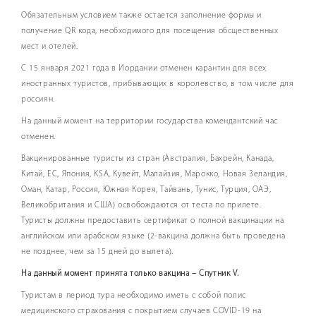
Обязательным условием также остается заполнение формы и
получение QR кода, необходимого для посещения обсщественных
мест и отелей.
С 15 января 2021 года в Иордании отменен карантин для всех
иностранных туристов, прибывающих в королевство, в том числе для
россиян.
На данный момент на территории государства комендантский час
отменен.
Вакцинированные туристы из стран (Австралия, Бахрейн, Канада,
Китай, ЕС, Япония, KSA, Кувейт, Малайзия, Марокко, Новая Зеландия,
Оман, Катар, Россия, Южная Корея, Тайвань, Тунис, Турция, ОАЭ,
Великобритания и США) освобождаются от теста по прилете.
Туристы должны предоставить сертификат о полной вакцинации на
английском или арабском языке (2-вакцина должна быть проведена
не позднее, чем за 15 дней до вылета).
На данный момент принята только вакцина – Спутник V.
Туристам в период тура необходимо иметь с собой полис
медицинского страхования с покрытием случаев COVID-19 на