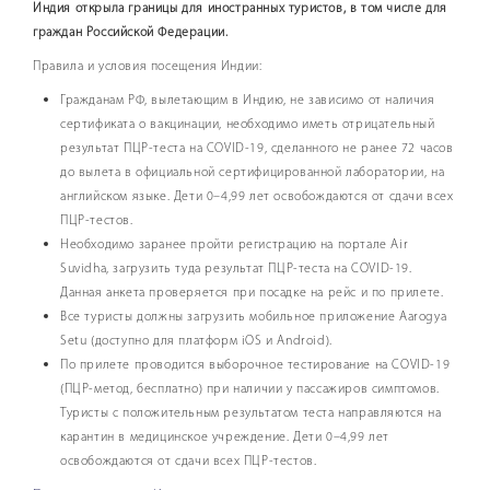
Индия открыла границы для иностранных туристов, в том числе для
граждан Российской Федерации.
Правила и условия посещения Индии:
Гражданам РФ, вылетающим в Индию, не зависимо от наличия
сертификата о вакцинации, необходимо иметь отрицательный
результат ПЦР-теста на COVID-19, сделанного не ранее 72 часов
до вылета в официальной сертифицированной лаборатории, на
английском языке. Дети 0–4,99 лет освобождаются от сдачи всех
ПЦР-тестов.
Необходимо заранее пройти регистрацию на портале Air
Suvidha, загрузить туда результат ПЦР-теста на COVID-19.
Данная анкета проверяется при посадке на рейс и по прилете.
Все туристы должны загрузить мобильное приложение Aarogya
Setu (доступно для платформ iOS и Android).
По прилете проводится выборочное тестирование на COVID-19
(ПЦР-метод, бесплатно) при наличии у пассажиров симптомов.
Туристы с положительным результатом теста направляются на
карантин в медицинское учреждение. Дети 0–4,99 лет
освобождаются от сдачи всех ПЦР-тестов.