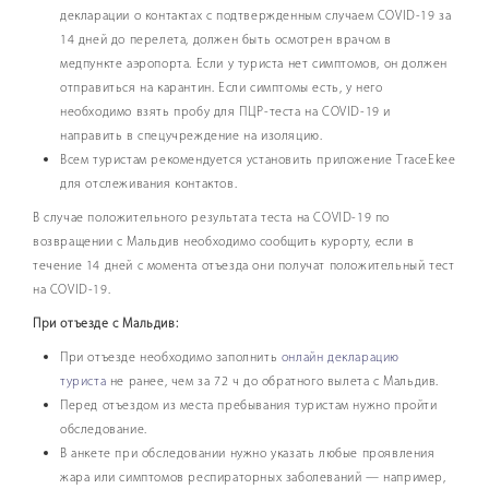
декларации о контактах с подтвержденным случаем COVID-19 за
14 дней до перелета, должен быть осмотрен врачом в
медпункте аэропорта. Если у туриста нет симптомов, он должен
отправиться на карантин. Если симптомы есть, у него
необходимо взять пробу для ПЦР-теста на COVID-19 и
направить в спецучреждение на изоляцию.
Всем туристам рекомендуется установить приложение TraceEkee
для отслеживания контактов.
В случае положительного результата теста на COVID-19 по
возвращении с Мальдив необходимо сообщить курорту, если в
течение 14 дней с момента отъезда они получат положительный тест
на COVID-19.
При отъезде с Мальдив:
При отъезде необходимо заполнить
онлайн декларацию
туриста
не ранее, чем за 72 ч до обратного вылета с Мальдив.
Перед отъездом из места пребывания туристам нужно пройти
обследование.
В анкете при обследовании нужно указать любые проявления
жара или симптомов респираторных заболеваний — например,