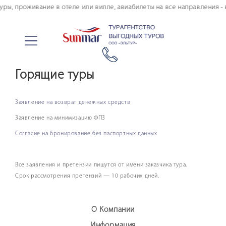
Купить авиабилеты
уры, проживание в отеле или вилле, авиабилеты на все направления - 
Тур. страхование
Онлайн оплата
Туры в кредит
Морские круизы
Горящие туры
Авторские туры
Информация по авиаперелету
Заявление на возврат денежных средств
Страны и отели
Заявление на минимизацию ФПЗ
Личный кабинет туриста
Согласие на бронирование без паспортных данных
Дополнительные услуги
FAQ по покупке тура онлайн
Все заявления и претензии пишутся от имени заказчика тура.
Срок рассмотрения претензий — 10 рабочих дней.
О Компании
Информация