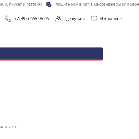
. пхукет и паттайя!
пишите нам в чат, в мессенджеры или звонит
+7(495) 665 05 06
Где купить
Избранное
unmar.ru: