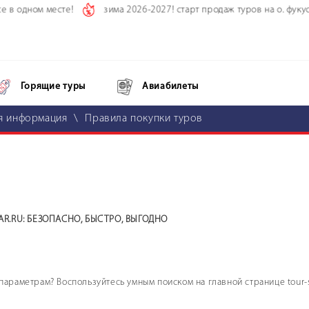
в одном месте!
зима 2026-2027! старт продаж туров на о. фукуок, о
Горящие туры
Авиабилеты
я информация
\
Правила покупки туров
R.RU: БЕЗОПАСНО, БЫСТРО, ВЫГОДНО
араметрам? Воспользуйтесь умным поиском на главной странице tour-s