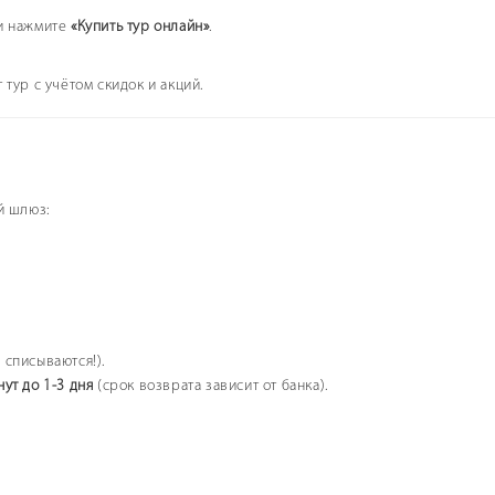
 и нажмите
«Купить тур онлайн»
.
ур с учётом скидок и акций.
й шлюз:
списываются!).
нут до 1-3 дня
(срок возврата зависит от банка).