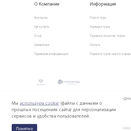
О Компании
Информация
Контакты
Поиск
тура
Где купить
Горящие туры
О нас
Правила покупки туров
Заявления
Оплата
Правовая информация
Памятки туристам по отдых
2018-2026 © SUNMAR – Турагентство Выгодн
Мы
используем cookie
(файлы с данными о
прошлых посещениях сайта) для персонализации
Согласие на обработку персональных данных
сервисов и удобства пользователей.
Политика обработки персональных данных
Понятно
Данный сайт принадлежит Турагентству Sunmar Выгодные Туры, ООО 