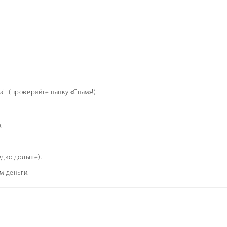
il (проверяйте папку «Спам»!).
я в отель.
.
дко дольше).
м деньги.