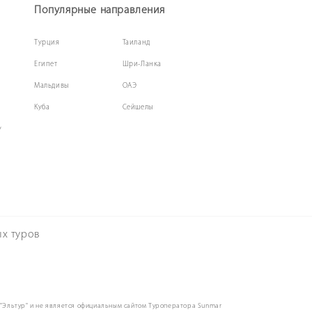
Популярные направления
Турция
Таиланд
Египет
Шри-Ланка
Мальдивы
ОАЭ
Куба
Сейшелы
у
ых туров
"Эльтур" и не является официальным сайтом Туроператора Sunmar