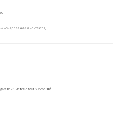
ми.
м номера заказа и контактов).
и
ых начинается с tour-sunmar.ru!