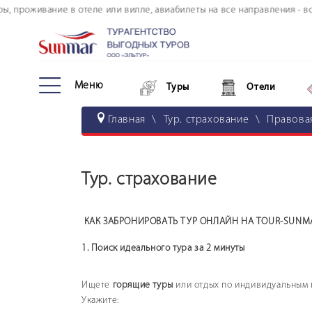
 проживание в отеле или вилле, авиабилеты на все направления - все 
Тур. страхование
Онлайн оплата
Туры в кредит
Меню
Туры
Отели
Морские круизы
Главная
\
Тур. страхование
\
Правова
Авторские туры
Информация по авиаперелету
Тур. страхование
Страны и отели
Личный кабинет туриста
КАК ЗАБРОНИРОВАТЬ ТУР ОНЛАЙН НА TOUR-SUNMA
Дополнительные услуги
1. Поиск идеального тура за 2 минуты
FAQ по покупке тура онлайн
Ищете
горящие туры
или отдых по индивидуальным п
Укажите: