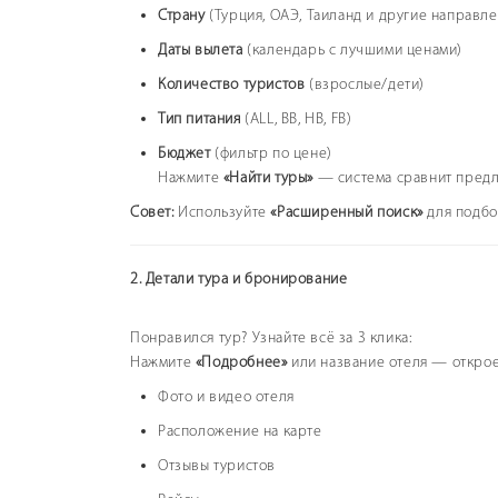
Страну
(Турция, ОАЭ, Таиланд и другие направле
Даты вылета
(календарь с лучшими ценами)
Количество туристов
(взрослые/дети)
Тип питания
(ALL, BB, HB, FB)
Бюджет
(фильтр по цене)
Нажмите
«Найти туры»
— система сравнит предл
Совет:
Используйте
«Расширенный поиск»
для подбо
2. Детали тура и бронирование
Понравился тур? Узнайте всё за 3 клика:
Нажмите
«Подробнее»
или название отеля — открое
Фото и видео отеля
Расположение на карте
Отзывы туристов