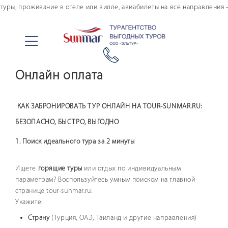
уры, проживание в отеле или вилле, авиабилеты на все направления - 
Поиск тура
Проживание
Онлайн оплата
Купить авиабилеты
Тур. страхование
Онлайн оплата
КАК ЗАБРОНИРОВАТЬ ТУР ОНЛАЙН НА TOUR-SUNMAR.RU:
Туры в кредит
БЕЗОПАСНО, БЫСТРО, ВЫГОДНО
Морские круизы
1. Поиск идеального тура за 2 минуты
Авторские туры
Информация по авиаперелету
Ищете
горящие туры
или отдых по индивидуальным
Страны и отели
параметрам? Воспользуйтесь умным поиском на главной
странице tour-sunmar.ru:
Личный кабинет туриста
Укажите:
Дополнительные услуги
Страну
(Турция, ОАЭ, Таиланд и другие направления)
FAQ по покупке тура онлайн