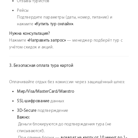
Отзывы туристов
Рейсы
Подтвердите параметры (даты, номер, питание) и
нажмите
«Купить тур онлайн»
.
Нужна консультация?
Нажмите
«Направить запрос»
— менеджер подберёт тур с
учётом скидок и акций.
3. Безопасная оплата тура картой
Оплачивайте отдых без комиссии через защищённый шлюз:
Мир/Visa/MasterCard/Maestro
SSL-шифрование
данных
3D-Secure
подтверждение
Важно:
Деньги блокируются до подтверждения тура (не
списываются!).
При отмене брони —
возврат на карту от 10 минут до 1-