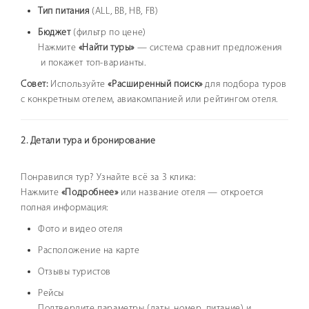
Тип питания
(ALL, BB, HB, FB)
Бюджет
(фильтр по цене)
Нажмите
«Найти туры»
— система сравнит предложения
и покажет топ-варианты.
Совет:
Используйте
«Расширенный поиск»
для подбора туров
с конкретным отелем, авиакомпанией или рейтингом отеля.
2. Детали тура и бронирование
Понравился тур? Узнайте всё за 3 клика:
Нажмите
«Подробнее»
или название отеля — откроется
полная информация:
Фото и видео отеля
Расположение на карте
Отзывы туристов
Рейсы
Подтвердите параметры (даты, номер, питание) и