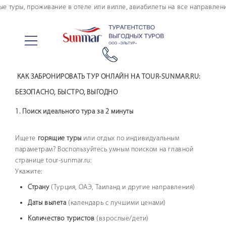
е туры, проживание в отеле или вилле, авиабилеты на все направления
Поиск тура
Проживание
Купить авиабилеты
КАК ЗАБРОНИРОВАТЬ ТУР ОНЛАЙН НА TOUR-SUNMAR.RU:
Тур. страхование
БЕЗОПАСНО, БЫСТРО, ВЫГОДНО
Онлайн оплата
1. Поиск идеального тура за 2 минуты
Туры в кредит
Морские круизы
Ищете
горящие туры
или отдых по индивидуальным
Авторские туры
параметрам? Воспользуйтесь умным поиском на главной
Информация по авиаперелету
странице tour-sunmar.ru:
Укажите:
Страны и отели
Страну
(Турция, ОАЭ, Таиланд и другие направления)
Личный кабинет туриста
Даты вылета
(календарь с лучшими ценами)
Дополнительные услуги
Количество туристов
(взрослые/дети)
FAQ по покупке тура онлайн